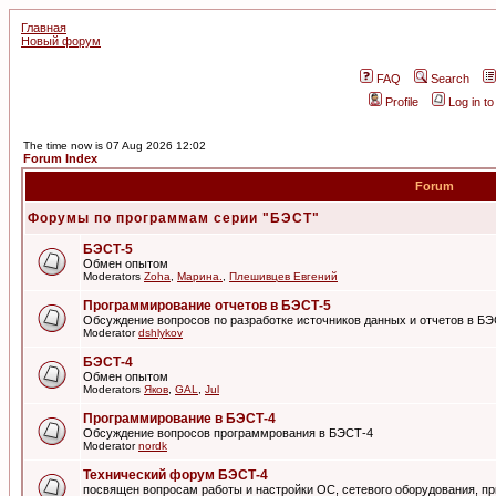
Главная
Новый форум
FAQ
Search
Profile
Log in t
The time now is 07 Aug 2026 12:02
Forum Index
Forum
Форумы по программам серии "БЭСТ"
БЭСТ-5
Обмен опытом
Moderators
Zoha
,
Марина.
,
Плешивцев Евгений
Программирование отчетов в БЭСТ-5
Обсуждение вопросов по разработке источников данных и отчетов в Б
Moderator
dshlykov
БЭСТ-4
Обмен опытом
Moderators
Яков
,
GAL
,
Jul
Программирование в БЭСТ-4
Обсуждение вопросов программрования в БЭСТ-4
Moderator
nordk
Технический форум БЭСТ-4
посвящен вопросам работы и настройки ОС, сетевого оборудования, пр