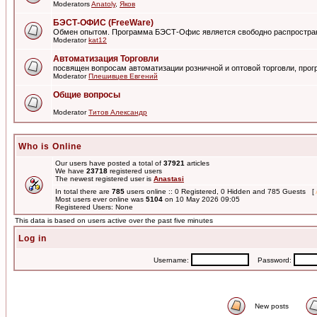
Moderators
Anatoly
,
Яков
БЭСТ-ОФИС (FreeWare)
Обмен опытом. Программа БЭСТ-Офис является свободно распростра
Moderator
kat12
Автоматизация Торговли
посвящен вопросам автоматизации розничной и оптовой торговли, пр
Moderator
Плешивцев Евгений
Общие вопросы
Moderator
Титов Александр
Who is Online
Our users have posted a total of
37921
articles
We have
23718
registered users
The newest registered user is
Anastasi
In total there are
785
users online :: 0 Registered, 0 Hidden and 785 Guests [
Most users ever online was
5104
on 10 May 2026 09:05
Registered Users: None
This data is based on users active over the past five minutes
Log in
Username:
Password:
New posts