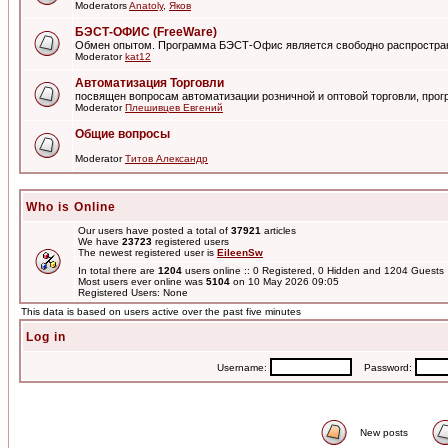
Moderators
Anatoly
,
Яков
БЭСТ-ОФИС (FreeWare)
Обмен опытом. Программа БЭСТ-Офис является свободно распростра
Moderator
kat12
Автоматизация Торговли
посвящен вопросам автоматизации розничной и оптовой торговли, пр
Moderator
Плешивцев Евгений
Общие вопросы
Moderator
Титов Александр
Who is Online
Our users have posted a total of
37921
articles
We have
23723
registered users
The newest registered user is
EileenSw
In total there are
1204
users online :: 0 Registered, 0 Hidden and 1204 Guest
Most users ever online was
5104
on 10 May 2026 09:05
Registered Users: None
This data is based on users active over the past five minutes
Log in
Username:
Password:
New posts