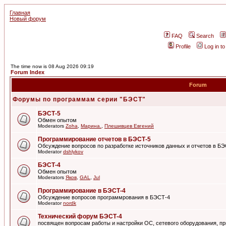
Главная
Новый форум
FAQ
Search
Profile
Log in t
The time now is 08 Aug 2026 09:19
Forum Index
Forum
Форумы по программам серии "БЭСТ"
БЭСТ-5
Обмен опытом
Moderators
Zoha
,
Марина.
,
Плешивцев Евгений
Программирование отчетов в БЭСТ-5
Обсуждение вопросов по разработке источников данных и отчетов в Б
Moderator
dshlykov
БЭСТ-4
Обмен опытом
Moderators
Яков
,
GAL
,
Jul
Программирование в БЭСТ-4
Обсуждение вопросов программрования в БЭСТ-4
Moderator
nordk
Технический форум БЭСТ-4
посвящен вопросам работы и настройки ОС, сетевого оборудования, пр