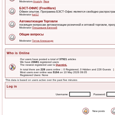
Moderators
Anatoly
,
Яков
БЭСТ-ОФИС (FreeWare)
Обмен опытом. Программа БЭСТ-Офис является свободно распростра
Moderator
kat12
Автоматизация Торговли
посвящен вопросам автоматизации розничной и оптовой торговли, пр
Moderator
Плешивцев Евгений
Общие вопросы
Moderator
Титов Александр
Who is Online
Our users have posted a total of
37921
articles
We have
23681
registered users
The newest registered user is
QuentinL
In total there are
228
users online :: 0 Registered, 0 Hidden and 228 Guests [
Most users ever online was
5104
on 10 May 2026 09:05
Registered Users: None
This data is based on users active over the past five minutes
Log in
Username:
Password:
New posts