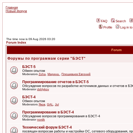
Главная
Новый форум
FAQ
Search
Profile
Log in t
The time now is 09 Aug 2026 03:20
Forum Index
Forum
Форумы по программам серии "БЭСТ"
БЭСТ-5
Обмен опытом
Moderators
Zoha
,
Марина.
,
Плешивцев Евгений
Программирование отчетов в БЭСТ-5
Обсуждение вопросов по разработке источников данных и отчетов в Б
Moderator
dshlykov
БЭСТ-4
Обмен опытом
Moderators
Яков
,
GAL
,
Jul
Программирование в БЭСТ-4
Обсуждение вопросов программрования в БЭСТ-4
Moderator
nordk
Технический форум БЭСТ-4
посвящен вопросам работы и настройки ОС, сетевого оборудования, пр