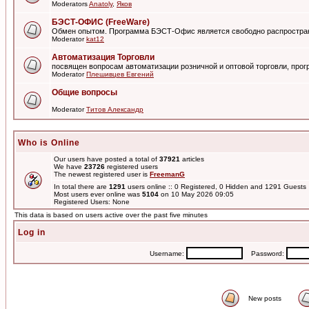
Moderators
Anatoly
,
Яков
БЭСТ-ОФИС (FreeWare)
Обмен опытом. Программа БЭСТ-Офис является свободно распростра
Moderator
kat12
Автоматизация Торговли
посвящен вопросам автоматизации розничной и оптовой торговли, пр
Moderator
Плешивцев Евгений
Общие вопросы
Moderator
Титов Александр
Who is Online
Our users have posted a total of
37921
articles
We have
23726
registered users
The newest registered user is
FreemanG
In total there are
1291
users online :: 0 Registered, 0 Hidden and 1291 Guest
Most users ever online was
5104
on 10 May 2026 09:05
Registered Users: None
This data is based on users active over the past five minutes
Log in
Username:
Password:
New posts