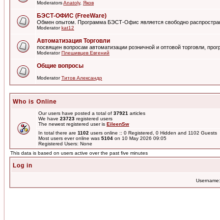
Moderators
Anatoly
,
Яков
БЭСТ-ОФИС (FreeWare)
Обмен опытом. Программа БЭСТ-Офис является свободно распростра
Moderator
kat12
Автоматизация Торговли
посвящен вопросам автоматизации розничной и оптовой торговли, пр
Moderator
Плешивцев Евгений
Общие вопросы
Moderator
Титов Александр
Who is Online
Our users have posted a total of
37921
articles
We have
23723
registered users
The newest registered user is
EileenSw
In total there are
1102
users online :: 0 Registered, 0 Hidden and 1102 Guests
Most users ever online was
5104
on 10 May 2026 09:05
Registered Users: None
This data is based on users active over the past five minutes
Log in
Username