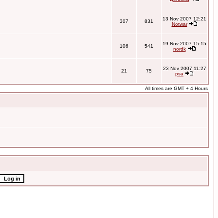
13 Nov 2007 12:21
307
831
Notwar
19 Nov 2007 15:15
106
541
nordk
23 Nov 2007 11:27
21
75
psa
All times are GMT + 4 Hours