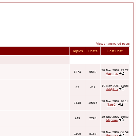
View unanswered posts
Topics
Posts
Last Post
26 Nov 2007 13:22
1374
6580
Марина.
19 Nov 2007 11:08
82
417
dshlykov
20 Nov 2007 10:14
3448
19016
Тая С.
19 Nov 2007 16:43
249
2293
Марина
20 Nov 2007 06:59
1100
8168
Дениска