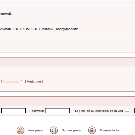
няемой.
ограммам БЭСТ-КПМ, БЭСТ-Магазин, оборудованию.
 [
Administrator
] [
Moderator
]
:
Password:
Log me on automatically each visit
New posts
No new posts
Forum is locked