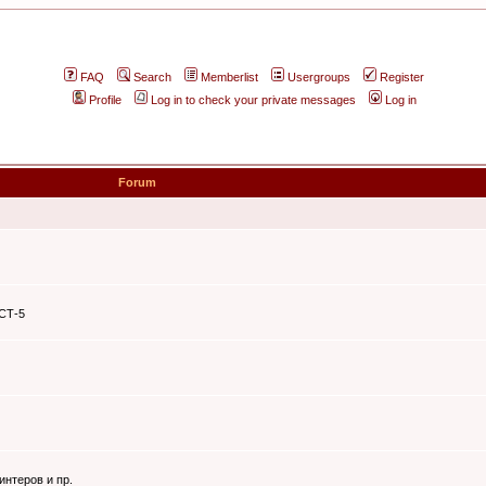
FAQ
Search
Memberlist
Usergroups
Register
Profile
Log in to check your private messages
Log in
Forum
ЭСТ-5
интеров и пр.