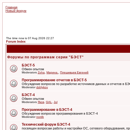
Главная
Новый форум
The time now is 07 Aug 2026 22:27
Forum Index
Форумы по программам серии "БЭСТ"
БЭСТ-5
Обмен опытом
Moderators
Zoha
,
Марина.
,
Плешивцев Евгений
Программирование отчетов в БЭСТ-5
Обсуждение вопросов по разработке источников данных и отчетов в Б
Moderator
dshlykov
БЭСТ-4
Обмен опытом
Moderators
Яков
,
GAL
,
Jul
Программирование в БЭСТ-4
Обсуждение вопросов программрования в БЭСТ-4
Moderator
nordk
Технический форум БЭСТ-4
посвящен вопросам работы и настройки ОС, сетевого оборудования, пр