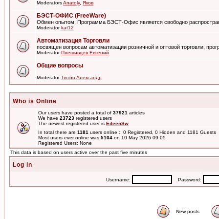
Moderators
Anatoly
,
Яков
БЭСТ-ОФИС (FreeWare)
Обмен опытом. Программа БЭСТ-Офис является свободно распростра
Moderator
kat12
Автоматизация Торговли
посвящен вопросам автоматизации розничной и оптовой торговли, пр
Moderator
Плешивцев Евгений
Общие вопросы
Moderator
Титов Александр
Who is Online
Our users have posted a total of
37921
articles
We have
23723
registered users
The newest registered user is
EileenSw
In total there are
1181
users online :: 0 Registered, 0 Hidden and 1181 Guests
Most users ever online was
5104
on 10 May 2026 09:05
Registered Users: None
This data is based on users active over the past five minutes
Log in
Username:
Password:
New posts