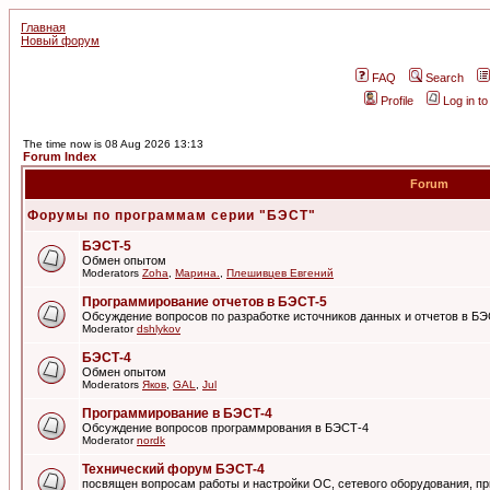
Главная
Новый форум
FAQ
Search
Profile
Log in t
The time now is 08 Aug 2026 13:13
Forum Index
Forum
Форумы по программам серии "БЭСТ"
БЭСТ-5
Обмен опытом
Moderators
Zoha
,
Марина.
,
Плешивцев Евгений
Программирование отчетов в БЭСТ-5
Обсуждение вопросов по разработке источников данных и отчетов в Б
Moderator
dshlykov
БЭСТ-4
Обмен опытом
Moderators
Яков
,
GAL
,
Jul
Программирование в БЭСТ-4
Обсуждение вопросов программрования в БЭСТ-4
Moderator
nordk
Технический форум БЭСТ-4
посвящен вопросам работы и настройки ОС, сетевого оборудования, пр