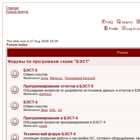
Главная
Новый форум
FAQ
Search
Profile
Log in t
The time now is 07 Aug 2026 16:26
Forum Index
Forum
Форумы по программам серии "БЭСТ"
БЭСТ-5
Обмен опытом
Moderators
Zoha
,
Марина.
,
Плешивцев Евгений
Программирование отчетов в БЭСТ-5
Обсуждение вопросов по разработке источников данных и отчетов в Б
Moderator
dshlykov
БЭСТ-4
Обмен опытом
Moderators
Яков
,
GAL
,
Jul
Программирование в БЭСТ-4
Обсуждение вопросов программрования в БЭСТ-4
Moderator
nordk
Технический форум БЭСТ-4
посвящен вопросам работы и настройки ОС, сетевого оборудования, пр