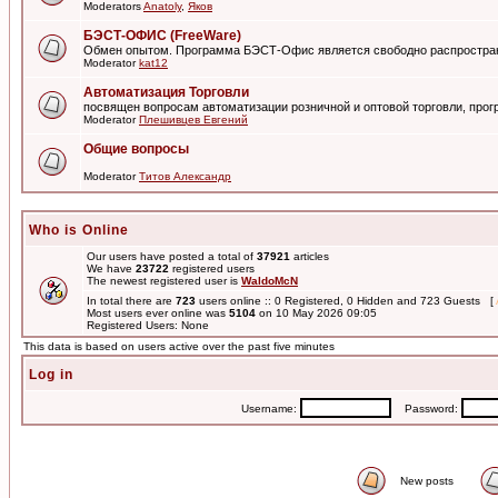
Moderators
Anatoly
,
Яков
БЭСТ-ОФИС (FreeWare)
Обмен опытом. Программа БЭСТ-Офис является свободно распростра
Moderator
kat12
Автоматизация Торговли
посвящен вопросам автоматизации розничной и оптовой торговли, пр
Moderator
Плешивцев Евгений
Общие вопросы
Moderator
Титов Александр
Who is Online
Our users have posted a total of
37921
articles
We have
23722
registered users
The newest registered user is
WaldoMcN
In total there are
723
users online :: 0 Registered, 0 Hidden and 723 Guests [
Most users ever online was
5104
on 10 May 2026 09:05
Registered Users: None
This data is based on users active over the past five minutes
Log in
Username:
Password:
New posts