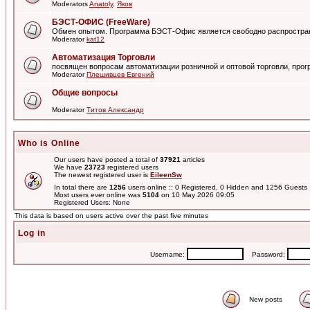
Moderators
Anatoly
,
Яков
БЭСТ-ОФИС (FreeWare)
Обмен опытом. Программа БЭСТ-Офис является свободно распростра
Moderator
kat12
Автоматизация Торговли
посвящен вопросам автоматизации розничной и оптовой торговли, пр
Moderator
Плешивцев Евгений
Общие вопросы
Moderator
Титов Александр
Who is Online
Our users have posted a total of
37921
articles
We have
23723
registered users
The newest registered user is
EileenSw
In total there are
1256
users online :: 0 Registered, 0 Hidden and 1256 Guest
Most users ever online was
5104
on 10 May 2026 09:05
Registered Users: None
This data is based on users active over the past five minutes
Log in
Username:
Password:
New posts