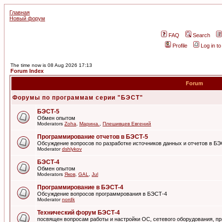
Главная
Новый форум
FAQ
Search
Profile
Log in t
The time now is 08 Aug 2026 17:13
Forum Index
Forum
Форумы по программам серии "БЭСТ"
БЭСТ-5
Обмен опытом
Moderators
Zoha
,
Марина.
,
Плешивцев Евгений
Программирование отчетов в БЭСТ-5
Обсуждение вопросов по разработке источников данных и отчетов в Б
Moderator
dshlykov
БЭСТ-4
Обмен опытом
Moderators
Яков
,
GAL
,
Jul
Программирование в БЭСТ-4
Обсуждение вопросов программрования в БЭСТ-4
Moderator
nordk
Технический форум БЭСТ-4
посвящен вопросам работы и настройки ОС, сетевого оборудования, пр