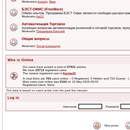
Moderators
Anatoly
,
Яков
БЭСТ-ОФИС (FreeWare)
Обмен опытом. Программа БЭСТ-Офис является свободно распростра
Moderator
kat12
Автоматизация Торговли
посвящен вопросам автоматизации розничной и оптовой торговли, пр
Moderator
Плешивцев Евгений
Общие вопросы
Moderator
Титов Александр
Who is Online
Our users have posted a total of
37921
articles
We have
23713
registered users
The newest registered user is
Karine43
In total there are
703
users online :: 0 Registered, 0 Hidden and 703 Guests [
Most users ever online was
5104
on 10 May 2026 09:05
Registered Users: None
This data is based on users active over the past five minutes
Log in
Username:
Password:
New posts