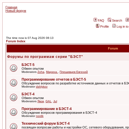
Главная
Новый форум
FAQ
Search
Profile
Log in t
The time now is 07 Aug 2026 08:13
Forum Index
Forum
Форумы по программам серии "БЭСТ"
БЭСТ-5
Обмен опытом
Moderators
Zoha
,
Марина.
,
Плешивцев Евгений
Программирование отчетов в БЭСТ-5
Обсуждение вопросов по разработке источников данных и отчетов в Б
Moderator
dshlykov
БЭСТ-4
Обмен опытом
Moderators
Яков
,
GAL
,
Jul
Программирование в БЭСТ-4
Обсуждение вопросов программрования в БЭСТ-4
Moderator
nordk
Технический форум БЭСТ-4
посвящен вопросам работы и настройки ОС, сетевого оборудования, пр