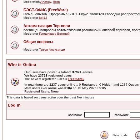
Moderators
Anatoly
,
Яков
БЭСТ-ОФИС (FreeWare)
Обмен опытом. Программа БЭСТ-Офис является свободно распростра
Moderator
kat12
Автоматизация Торговли
посвящен вопросам автоматизации розничной и оптовой торговли, пр
Moderator
Плешивцев Евгений
Общие вопросы
Moderator
Титов Александр
Who is Online
Our users have posted a total of
37921
articles
We have
23726
registered users
The newest registered user is
FreemanG
In total there are
1237
users online :: 0 Registered, 0 Hidden and 1237 Guest
Most users ever online was
5104
on 10 May 2026 09:05
Registered Users: None
This data is based on users active over the past five minutes
Log in
Username:
Password:
New posts