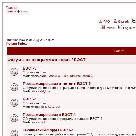
Главная
Новый форум
FAQ
Search
Profile
Log in t
The time now is 09 Aug 2026 01:50
Forum Index
Forum
Форумы по программам серии "БЭСТ"
БЭСТ-5
Обмен опытом
Moderators
Zoha
,
Марина.
,
Плешивцев Евгений
Программирование отчетов в БЭСТ-5
Обсуждение вопросов по разработке источников данных и отчетов в Б
Moderator
dshlykov
БЭСТ-4
Обмен опытом
Moderators
Яков
,
GAL
,
Jul
Программирование в БЭСТ-4
Обсуждение вопросов программрования в БЭСТ-4
Moderator
nordk
Технический форум БЭСТ-4
посвящен вопросам работы и настройки ОС, сетевого оборудования, пр