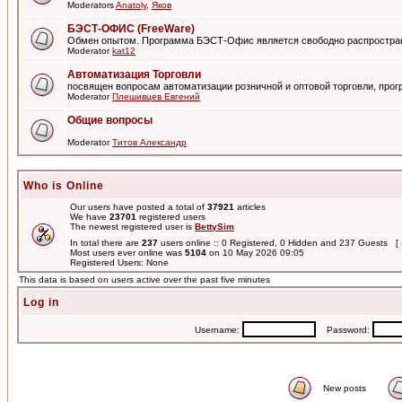
Moderators
Anatoly
,
Яков
БЭСТ-ОФИС (FreeWare)
Обмен опытом. Программа БЭСТ-Офис является свободно распростра
Moderator
kat12
Автоматизация Торговли
посвящен вопросам автоматизации розничной и оптовой торговли, пр
Moderator
Плешивцев Евгений
Общие вопросы
Moderator
Титов Александр
Who is Online
Our users have posted a total of
37921
articles
We have
23701
registered users
The newest registered user is
BettySim
In total there are
237
users online :: 0 Registered, 0 Hidden and 237 Guests [
Most users ever online was
5104
on 10 May 2026 09:05
Registered Users: None
This data is based on users active over the past five minutes
Log in
Username:
Password:
New posts