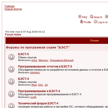
Главная
Новый форум
FAQ
Search
Profile
Log in t
The time now is 07 Aug 2026 03:12
Forum Index
Forum
Форумы по программам серии "БЭСТ"
БЭСТ-5
Обмен опытом
Moderators
Zoha
,
Марина.
,
Плешивцев Евгений
Программирование отчетов в БЭСТ-5
Обсуждение вопросов по разработке источников данных и отчетов в Б
Moderator
dshlykov
БЭСТ-4
Обмен опытом
Moderators
Яков
,
GAL
,
Jul
Программирование в БЭСТ-4
Обсуждение вопросов программрования в БЭСТ-4
Moderator
nordk
Технический форум БЭСТ-4
посвящен вопросам работы и настройки ОС, сетевого оборудования, пр