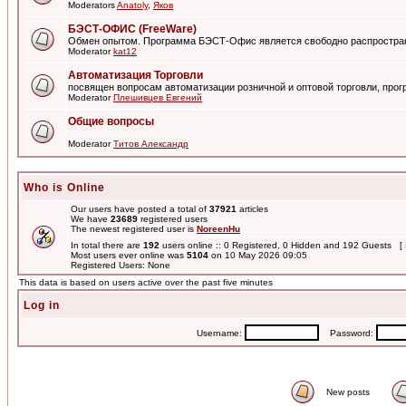
Moderators
Anatoly
,
Яков
БЭСТ-ОФИС (FreeWare)
Обмен опытом. Программа БЭСТ-Офис является свободно распростра
Moderator
kat12
Автоматизация Торговли
посвящен вопросам автоматизации розничной и оптовой торговли, пр
Moderator
Плешивцев Евгений
Общие вопросы
Moderator
Титов Александр
Who is Online
Our users have posted a total of
37921
articles
We have
23689
registered users
The newest registered user is
NoreenHu
In total there are
192
users online :: 0 Registered, 0 Hidden and 192 Guests [
Most users ever online was
5104
on 10 May 2026 09:05
Registered Users: None
This data is based on users active over the past five minutes
Log in
Username:
Password:
New posts