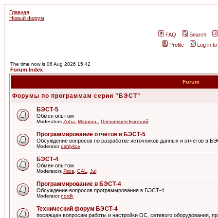
Главная
Новый форум
FAQ
Search
Profile
Log in t
The time now is 06 Aug 2026 15:42
Forum Index
Forum
Форумы по программам серии "БЭСТ"
БЭСТ-5
Обмен опытом
Moderators
Zoha
,
Марина.
,
Плешивцев Евгений
Программирование отчетов в БЭСТ-5
Обсуждение вопросов по разработке источников данных и отчетов в Б
Moderator
dshlykov
БЭСТ-4
Обмен опытом
Moderators
Яков
,
GAL
,
Jul
Программирование в БЭСТ-4
Обсуждение вопросов программрования в БЭСТ-4
Moderator
nordk
Технический форум БЭСТ-4
посвящен вопросам работы и настройки ОС, сетевого оборудования, пр