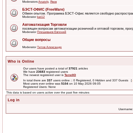
Moderators
Anatoly
,
Яков
БЭСТ-ОФИС (FreeWare)
Обмен опытом. Программа БЭСТ-Офис является свободно распростра
Moderator
kat12
Автоматизация Торговли
посвящен вопросам автоматизации розничной и оптовой торговли, пр
Moderator
Плешивцев Евгений
Общие вопросы
Moderator
Титов Александр
Who is Online
Our users have posted a total of
37921
articles
We have
23683
registered users
The newest registered user is
TerrellO
In total there are
337
users online :: 0 Registered, 0 Hidden and 337 Guests [
Most users ever online was
5104
on 10 May 2026 09:05
Registered Users: None
This data is based on users active over the past five minutes
Log in
Username