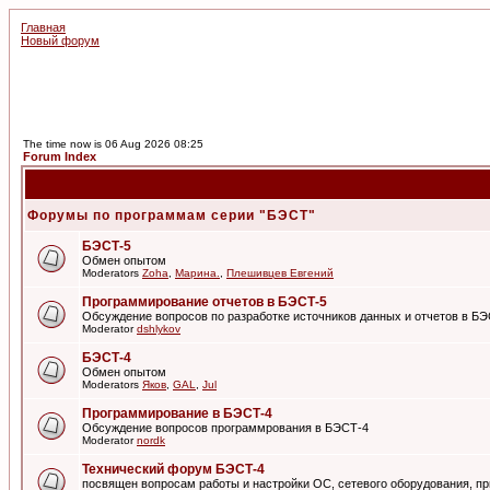
Главная
Новый форум
The time now is 06 Aug 2026 08:25
Forum Index
Форумы по программам серии "БЭСТ"
БЭСТ-5
Обмен опытом
Moderators
Zoha
,
Марина.
,
Плешивцев Евгений
Программирование отчетов в БЭСТ-5
Обсуждение вопросов по разработке источников данных и отчетов в Б
Moderator
dshlykov
БЭСТ-4
Обмен опытом
Moderators
Яков
,
GAL
,
Jul
Программирование в БЭСТ-4
Обсуждение вопросов программрования в БЭСТ-4
Moderator
nordk
Технический форум БЭСТ-4
посвящен вопросам работы и настройки ОС, сетевого оборудования, пр