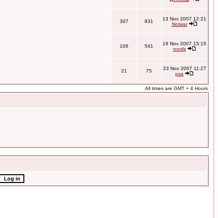
13 Nov 2007 12:21
307
831
Notwar
19 Nov 2007 15:15
106
541
nordk
23 Nov 2007 11:27
21
75
psa
All times are GMT + 4 Hours