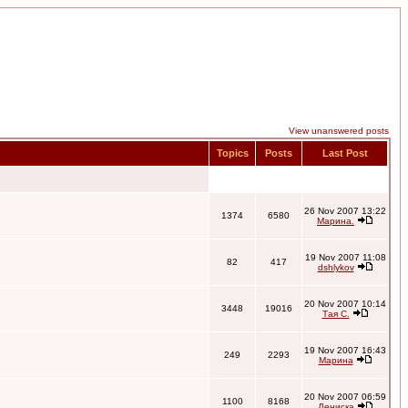
View unanswered posts
Topics
Posts
Last Post
26 Nov 2007 13:22
1374
6580
Марина.
19 Nov 2007 11:08
82
417
dshlykov
20 Nov 2007 10:14
3448
19016
Тая С.
19 Nov 2007 16:43
249
2293
Марина
20 Nov 2007 06:59
1100
8168
Дениска