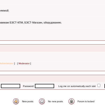
няемой.
ограммам БЭСТ-КПМ, БЭСТ-Магазин, оборудованию.
Administrator
] [
Moderator
]
:
Password:
Log me on automatically each visit
New posts
No new posts
Forum is locked