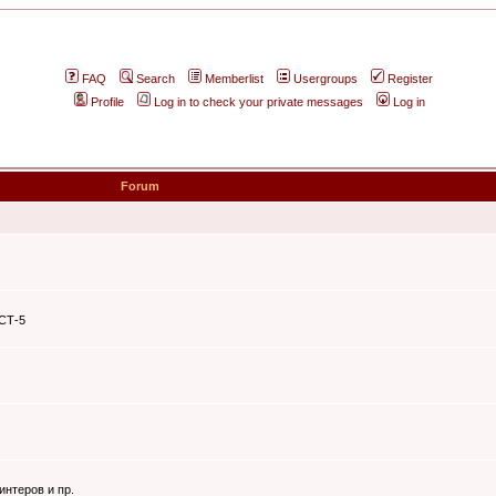
FAQ
Search
Memberlist
Usergroups
Register
Profile
Log in to check your private messages
Log in
Forum
ЭСТ-5
интеров и пр.