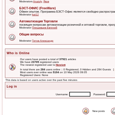
Moderators
Anatoly
,
Яков
БЭСТ-ОФИС (FreeWare)
Обмен опытом. Программа БЭСТ-Офис является свободно распростра
Moderator
kat12
Автоматизация Торговли
посвящен вопросам автоматизации розничной и оптовой торговли, пр
Moderator
Плешивцев Евгений
Общие вопросы
Moderator
Титов Александр
Who is Online
Our users have posted a total of
37921
articles
We have
23709
registered users
The newest registered user is
Henriett
In total there are
284
users online :: 0 Registered, 0 Hidden and 284 Guests [
Most users ever online was
5104
on 10 May 2026 09:05
Registered Users: None
This data is based on users active over the past five minutes
Log in
Username:
Password:
New posts