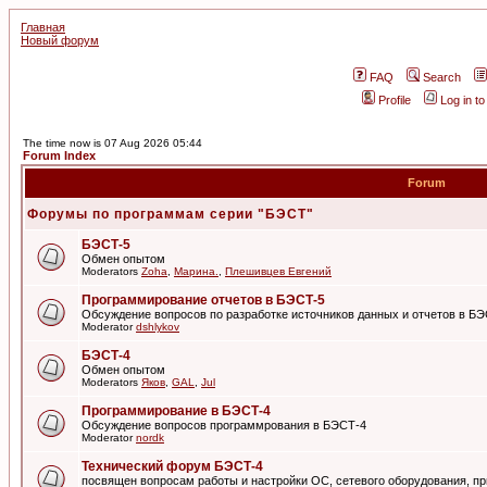
Главная
Новый форум
FAQ
Search
Profile
Log in t
The time now is 07 Aug 2026 05:44
Forum Index
Forum
Форумы по программам серии "БЭСТ"
БЭСТ-5
Обмен опытом
Moderators
Zoha
,
Марина.
,
Плешивцев Евгений
Программирование отчетов в БЭСТ-5
Обсуждение вопросов по разработке источников данных и отчетов в Б
Moderator
dshlykov
БЭСТ-4
Обмен опытом
Moderators
Яков
,
GAL
,
Jul
Программирование в БЭСТ-4
Обсуждение вопросов программрования в БЭСТ-4
Moderator
nordk
Технический форум БЭСТ-4
посвящен вопросам работы и настройки ОС, сетевого оборудования, пр