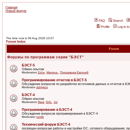
Главная
Новый форум
FAQ
Search
Profile
Log in t
The time now is 09 Aug 2026 10:07
Forum Index
Forum
Форумы по программам серии "БЭСТ"
БЭСТ-5
Обмен опытом
Moderators
Zoha
,
Марина.
,
Плешивцев Евгений
Программирование отчетов в БЭСТ-5
Обсуждение вопросов по разработке источников данных и отчетов в Б
Moderator
dshlykov
БЭСТ-4
Обмен опытом
Moderators
Яков
,
GAL
,
Jul
Программирование в БЭСТ-4
Обсуждение вопросов программрования в БЭСТ-4
Moderator
nordk
Технический форум БЭСТ-4
посвящен вопросам работы и настройки ОС, сетевого оборудования, пр