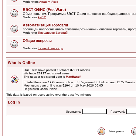
Moderators
Anatoly
,
Яков
БЭСТ-ОФИС (FreeWare)
Обмен опытом. Программа БЭСТ-Офис является свободно распростра
Moderator
kat12
Автоматизация Торговли
посвящен вопросам автоматизации розничной и оптовой торговли, пр
Moderator
Плешивцев Евгений
Общие вопросы
Moderator
Титов Александр
Who is Online
Our users have posted a total of
37921
articles
We have
23727
registered users
The newest registered user is
MacHandf
In total there are
1275
users online :: 0 Registered, 0 Hidden and 1275 Guest
Most users ever online was
5104
on 10 May 2026 09:05
Registered Users: None
This data is based on users active over the past five minutes
Log in
Username:
Password:
New posts