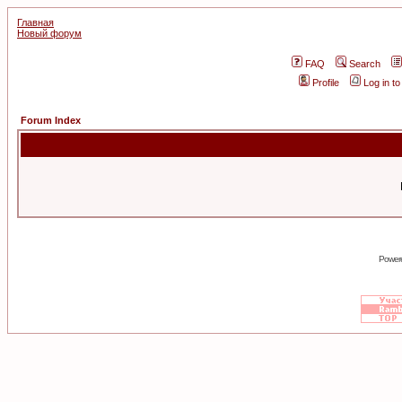
Главная
Новый форум
FAQ
Search
Profile
Log in t
Forum Index
Power