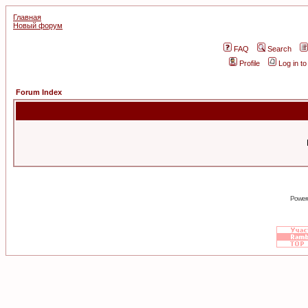
Главная
Новый форум
FAQ
Search
Profile
Log in t
Forum Index
Power