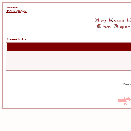
Главная
Новый форум
FAQ
Search
Profile
Log in t
Forum Index
Power