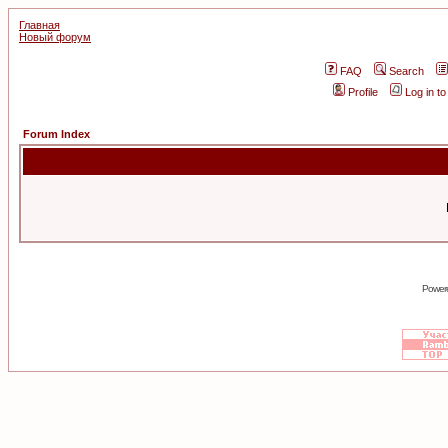
Главная
Новый форум
FAQ
Search
Profile
Log in t
Forum Index
Power