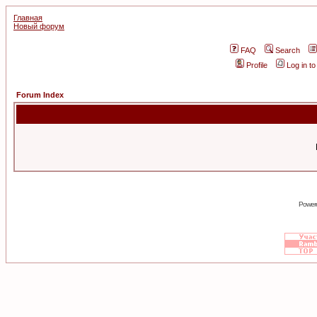
Главная
Новый форум
FAQ
Search
Profile
Log in t
Forum Index
Power