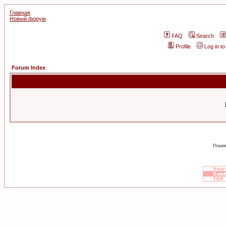
Главная
Новый форум
FAQ
Search
Profile
Log in t
Forum Index
Power