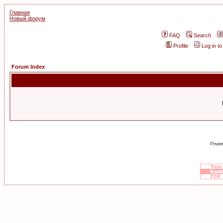
Главная
Новый форум
FAQ
Search
Profile
Log in t
Forum Index
Power