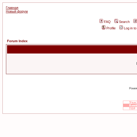
Главная
Новый форум
FAQ
Search
Profile
Log in t
Forum Index
Power