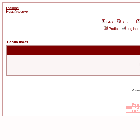
Главная
Новый форум
FAQ
Search
Profile
Log in t
Forum Index
Power