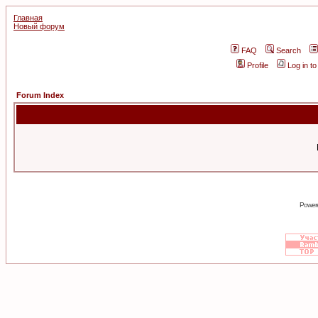
Главная
Новый форум
FAQ
Search
Profile
Log in t
Forum Index
Power