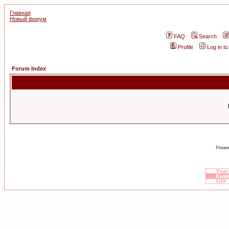
Главная
Новый форум
FAQ
Search
Profile
Log in t
Forum Index
Power