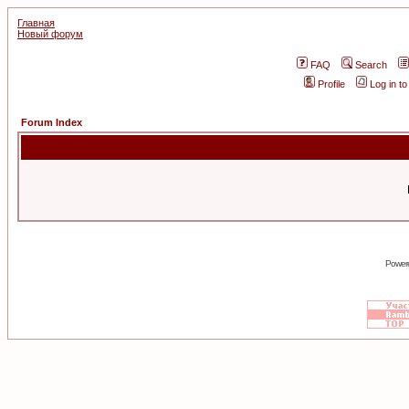
Главная
Новый форум
FAQ
Search
Profile
Log in t
Forum Index
Power