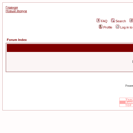
Главная
Новый форум
FAQ
Search
Profile
Log in t
Forum Index
Power