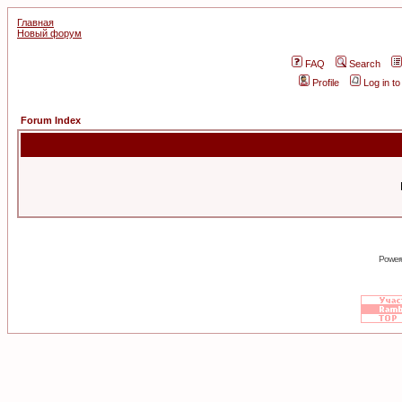
Главная
Новый форум
FAQ
Search
Profile
Log in t
Forum Index
Power