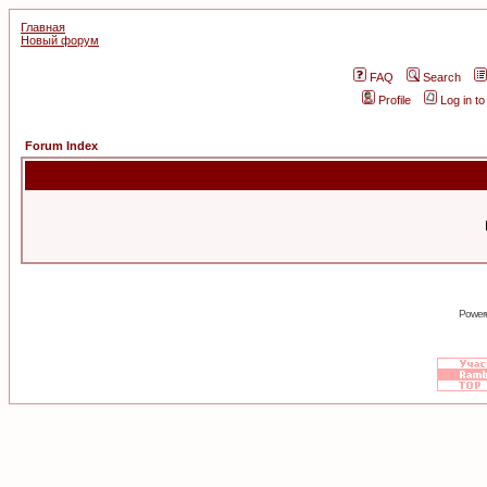
Главная
Новый форум
FAQ
Search
Profile
Log in t
Forum Index
Power