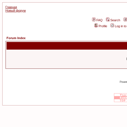
Главная
Новый форум
FAQ
Search
Profile
Log in t
Forum Index
Power