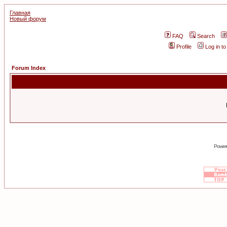
Главная
Новый форум
FAQ
Search
Profile
Log in t
Forum Index
Power