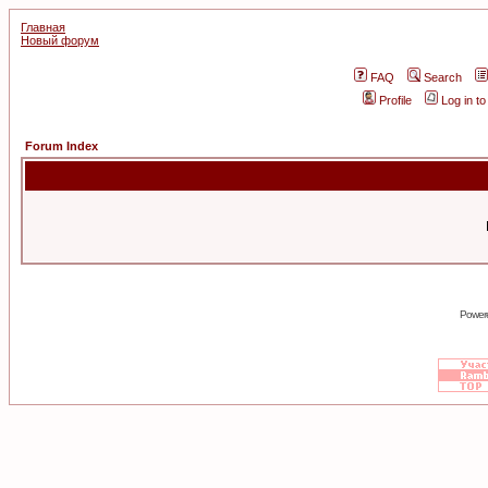
Главная
Новый форум
FAQ
Search
Profile
Log in t
Forum Index
Power