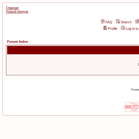
Главная
Новый форум
FAQ
Search
Profile
Log in t
Forum Index
Power