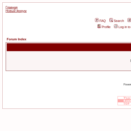
Главная
Новый форум
FAQ
Search
Profile
Log in t
Forum Index
Power