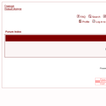
Главная
Новый форум
FAQ
Search
Profile
Log in t
Forum Index
Power