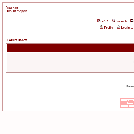
Главная
Новый форум
FAQ
Search
Profile
Log in t
Forum Index
Power