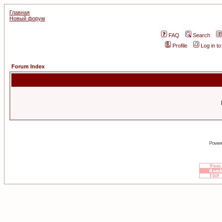
Главная
Новый форум
FAQ
Search
Profile
Log in t
Forum Index
Power