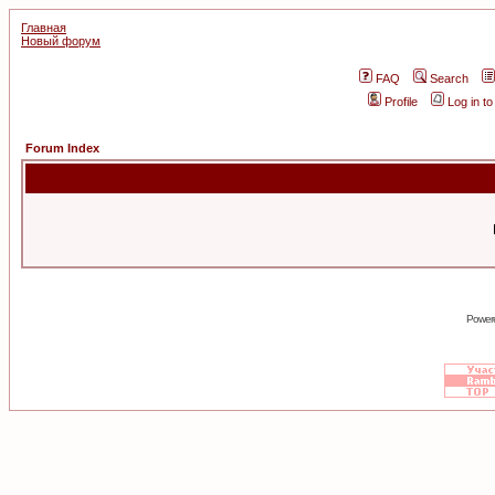
Главная
Новый форум
FAQ
Search
Profile
Log in t
Forum Index
Power