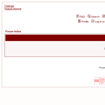
Главная
Новый форум
FAQ
Search
Profile
Log in t
Forum Index
Power