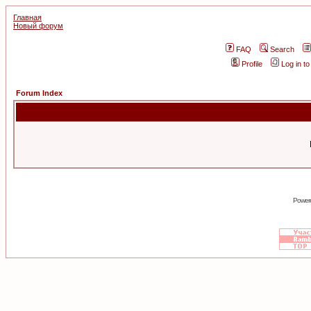
Главная
Новый форум
FAQ
Search
Profile
Log in t
Forum Index
Power