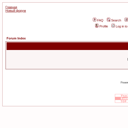
Главная
Новый форум
FAQ
Search
Profile
Log in t
Forum Index
Power