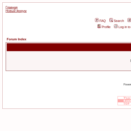
Главная
Новый форум
FAQ
Search
Profile
Log in t
Forum Index
Power