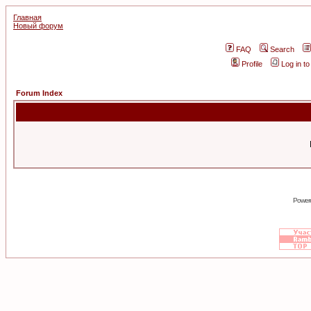
Главная
Новый форум
FAQ
Search
Profile
Log in t
Forum Index
Power